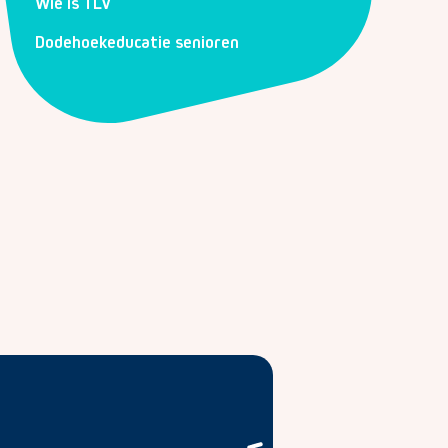
Wie is TLV
Dodehoekeducatie senioren