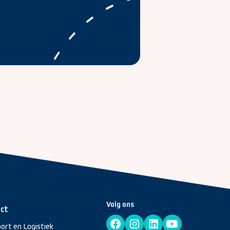
Volg ons
ct
ort en Logistiek