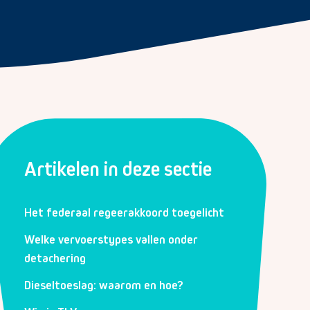
Artikelen in deze sectie
Het federaal regeerakkoord toegelicht
Welke vervoerstypes vallen onder
detachering
Dieseltoeslag: waarom en hoe?