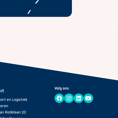
Volg ons
ct
ort en Logistiek
deren
an Rodelaan 20