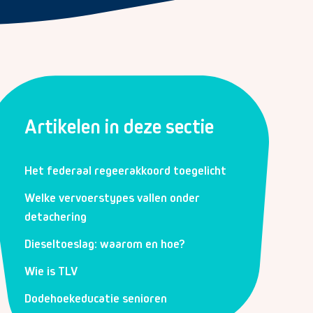
Artikelen in deze sectie
Het federaal regeerakkoord toegelicht
Welke vervoerstypes vallen onder
detachering
Dieseltoeslag: waarom en hoe?
Wie is TLV
Dodehoekeducatie senioren