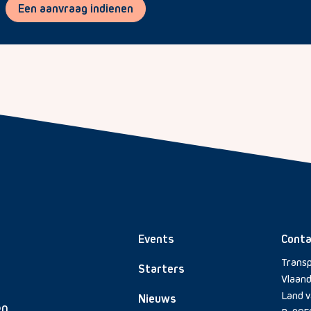
Een aanvraag indienen
Events
Conta
Transp
Starters
Vlaan
Land v
Nieuws
en