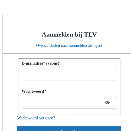
Aanmelden bij TLV
Overschakelen naar aanmelden als agent
Aanmelden met wachtwoord
E-mailadres* (vereist)
Password hidden
Wachtwoord*
Wachtwoord vergeten?